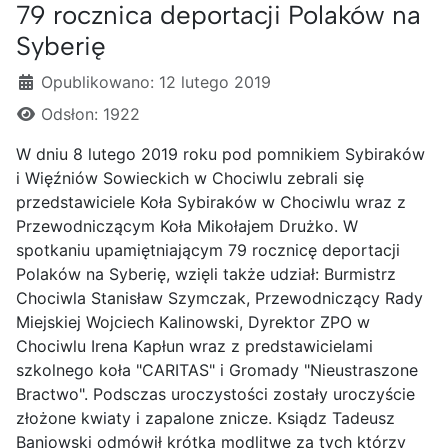
79 rocznica deportacji Polaków na
Syberię
Szczegóły
Opublikowano: 12 lutego 2019
Odsłon: 1922
W dniu 8 lutego 2019 roku pod pomnikiem Sybiraków
i Więźniów Sowieckich w Chociwlu zebrali się
przedstawiciele Koła Sybiraków w Chociwlu wraz z
Przewodniczącym Koła Mikołajem Drużko. W
spotkaniu upamiętniającym 79 rocznicę deportacji
Polaków na Syberię, wzięli także udział: Burmistrz
Chociwla Stanisław Szymczak, Przewodniczący Rady
Miejskiej Wojciech Kalinowski, Dyrektor ZPO w
Chociwlu Irena Kapłun wraz z predstawicielami
szkolnego koła "CARITAS" i Gromady "Nieustraszone
Bractwo". Podsczas uroczystości zostały uroczyście
złożone kwiaty i zapalone znicze. Ksiądz Tadeusz
Baniowski odmówił krótką modlitwę za tych którzy