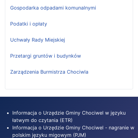
Gospodarka odpadami komunalnymi
Podatki i opłaty
Uchwały Rady Miejskiej
Przetargi gruntów i budynków
Zarządzenia Burmistrza Chociwla
Informacja o Urzędzie Gminy Chociwel w języku
łatwym do czytania (ETR)
Informacja o Urzędzie Gminy Chociwel - nagranie w
polskim języku migowym (PJM)