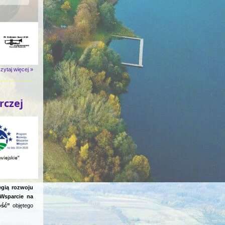
zytaj więcej »
rczej
egią rozwoju
Wsparcie na
ość”
objętego