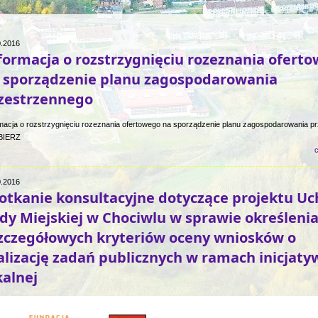
0.2016
formacja o rozstrzygnięciu rozeznania ofert
 sporządzenie planu zagospodarowania
zestrzennego
macja o rozstrzygnięciu rozeznania ofertowego na sporządzenie planu zagospodarowania p
BIERZ
c
0.2016
otkanie konsultacyjne dotyczące projektu U
dy Miejskiej w Chociwlu w sprawie określenia
szczegółowych kryteriów oceny wniosków o
alizację zadań publicznych w ramach inicjaty
kalnej