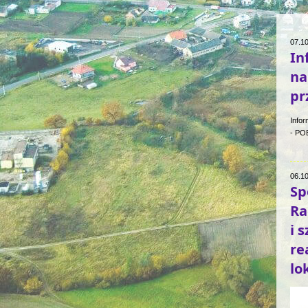
07.1
In
na
pr
Infor
- PO
06.1
Sp
Ra
i 
re
lo