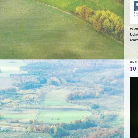
W dni
Uchw
reali
06.1
IV