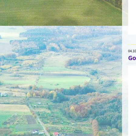
04.1
Go