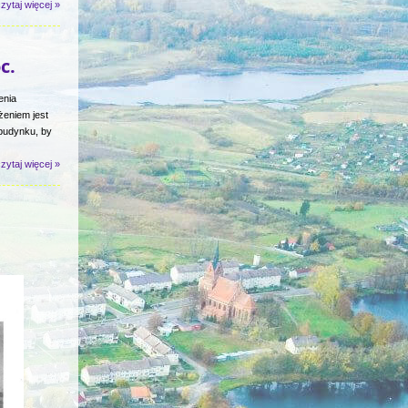
zytaj więcej »
c.
enia
żeniem jest
 budynku, by
zytaj więcej »