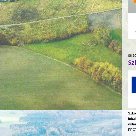
06.1
Sz
Szko
loka
wdra
PROW