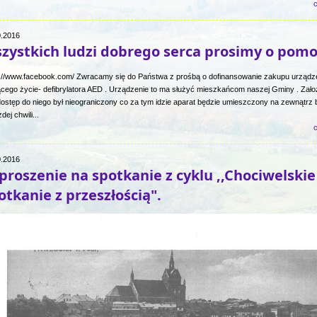
c
0.2016
zystkich ludzi dobrego serca prosimy o pomo
s://www.facebook.com/ Zwracamy się do Państwa z prośbą o dofinansowanie zakupu urządz
ącego życie- defibrylatora AED . Urządzenie to ma służyć mieszkańcom naszej Gminy . Zało
ostęp do niego był nieograniczony co za tym idzie aparat będzie umieszczony na zewnątrz
dej chwili...
c
0.2016
proszenie na spotkanie z cyklu ,,Chociwelskie
otkanie z przeszłością".