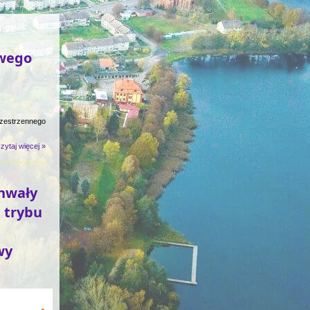
owego
rzestrzennego
zytaj więcej »
chwały
 trybu
wy