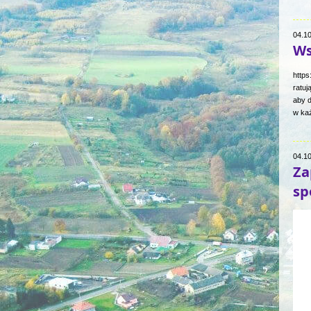
04.1
Ws
http
ratuj
aby d
w każ
04.1
Za
sp