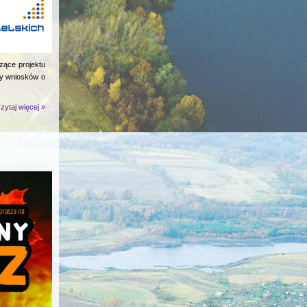
zące projektu
ny wniosków o
zytaj więcej »